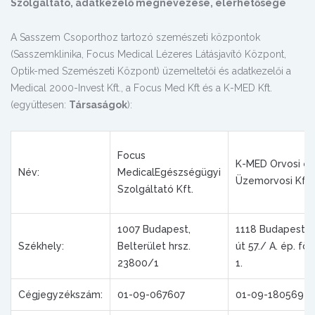
Szolgáltató, adatkezelő megnevezése, elérhetősége
A Sasszem Csoporthoz tartozó szemészeti központok
(Sasszemklinika, Focus Medical Lézeres Látásjavító Központ,
Optik-med Szemészeti Központ) üzemeltetői és adatkezelői a
Medical 2000-Invest Kft., a Focus Med Kft és a K-MED Kft.
(együttesen:
Társaságok
):
Focus
K-MED Orvosi és
Név:
MedicalEgészségügyi
Üzemorvosi Kft.
Szolgáltató Kft.
1007 Budapest,
1118 Budapest, 
Székhely:
Belterület hrsz.
út 57./ A. ép. föl
23800/1
1.
Cégjegyzékszám:
01-09-067607
01-09-180569