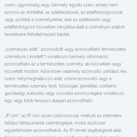
szerv, ügynökség vagy bármely egyéb szerv, amely nem
azonos az érintettel, az adatkezelővel, az adatfeldolgozóval
vagy azokkal a személyekkel, akik az adatkezelő vagy
adatfeldolgozó közvetlen irányítása alatt a személyes adatok
kezelésére felhatalmazást kaptak;
„személyes adat”: azonosított vagy azonosítható természetes
személyre („érintett”) vonatkozó bármely információ;
azonosítható az a természetes személy, aki közvetlen vagy
közvetett módon, különösen valamely azonosító, például név,
szám, helymeghatározó adat, online azonosító vagy a
természetes személy testi, fiziológiai, genetikai, szellemi,
gazdasági, kulturális vagy szociális azonosságára vonatkozó
egy vagy több tényező alapján azonosítható
„IP cím”: az IP cím olyan számsorozat, mellyel az internetre
fellépő felhasználók számítógépei, mobil eszközei
egyértelműen azonosíthatók. Az IP címek segítségével akár