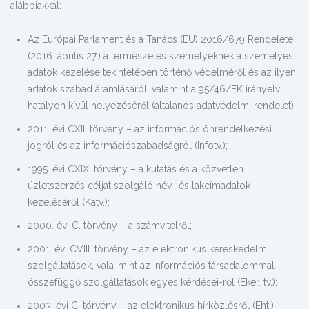
alábbiakkal:
Az Európai Parlament és a Tanács (EU) 2016/679 Rendelete
(2016. április 27.) a természetes személyeknek a személyes
adatok kezelése tekintetében történő védelméről és az ilyen
adatok szabad áramlásáról, valamint a 95/46/EK irányelv
hatályon kívül helyezéséről (általános adatvédelmi rendelet)
2011. évi CXII. törvény – az információs önrendelkezési
jogról és az információszabadságról (Infotv.);
1995. évi CXIX. törvény – a kutatás és a közvetlen
üzletszerzés célját szolgáló név- és lakcímadatok
kezeléséről (Katv.);
2000. évi C. törvény – a számvitelről;
2001. évi CVIII. törvény – az elektronikus kereskedelmi
szolgáltatások, vala-mint az információs társadalommal
összefüggő szolgáltatások egyes kérdései-ről (Eker. tv.);
2003. évi C. törvény – az elektronikus hírközlésről (Eht.);