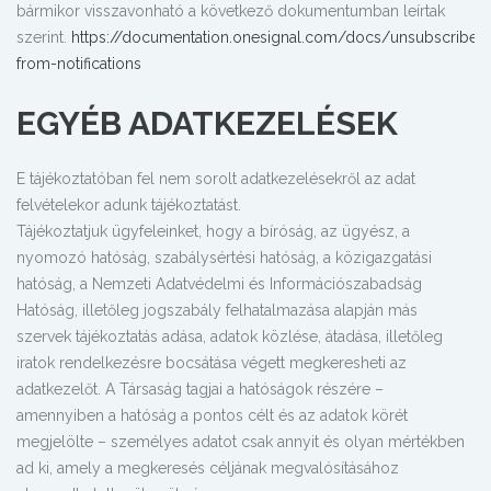
bármikor visszavonható a következő dokumentumban leírtak
szerint.
https://documentation.onesignal.com/docs/unsubscribe-
from-notifications
EGYÉB ADATKEZELÉSEK
E tájékoztatóban fel nem sorolt adatkezelésekről az adat
felvételekor adunk tájékoztatást.
Tájékoztatjuk ügyfeleinket, hogy a bíróság, az ügyész, a
nyomozó hatóság, szabálysértési hatóság, a közigazgatási
hatóság, a Nemzeti Adatvédelmi és Információszabadság
Hatóság, illetőleg jogszabály felhatalmazása alapján más
szervek tájékoztatás adása, adatok közlése, átadása, illetőleg
iratok rendelkezésre bocsátása végett megkeresheti az
adatkezelőt. A Társaság tagjai a hatóságok részére –
amennyiben a hatóság a pontos célt és az adatok körét
megjelölte – személyes adatot csak annyit és olyan mértékben
ad ki, amely a megkeresés céljának megvalósításához