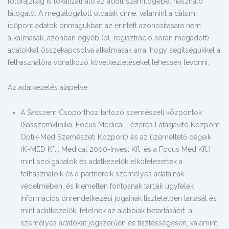
földrajzilag is lokalizálható az adott számítógépet használó
látogató. A meglátogatott oldalak címe, valamint a dátum,
időpont adatok önmagukban az érintett azonosítására nem
alkalmasak, azonban egyéb (pl. regisztráció során megadott)
adatokkal összekapcsolva alkalmasak arra, hogy segítségükkel a
felhasználóra vonatkozó következtetéseket lehessen levonni.
Az adatkezelés alapelve
A Sasszem Csoporthoz tartozó szemészeti központok
(Sasszemklinika, Focus Medical Lézeres Látásjavító Központ,
Optik-Med Szemészeti Központ) és az üzemeltető cégeik
(K-MED Kft., Medical 2000-Invest Kft. és a Focus Med Kft.)
mint szolgáltatók és adatkezelők elkötelezettek a
felhasználóik és a partnereik személyes adatainak
védelmében, és kiemelten fontosnak tartják ügyfelek
információs önrendelkezési jogainak tiszteletben tartását és
mint adatkezelők, felelnek az alábbiak betartásáért: a
személyes adatokat jogszerűen és tisztességesen, valamint