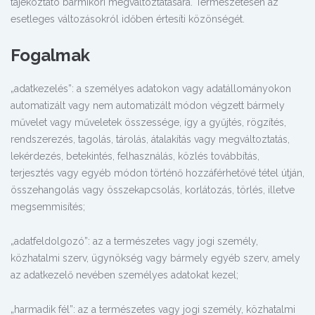
tájékoztató bármikori megváltoztatására. Természetesen az
esetleges változásokról időben értesíti közönségét.
Fogalmak
„adatkezelés”: a személyes adatokon vagy adatállományokon
automatizált vagy nem automatizált módon végzett bármely
művelet vagy műveletek összessége, így a gyűjtés, rögzítés,
rendszerezés, tagolás, tárolás, átalakítás vagy megváltoztatás,
lekérdezés, betekintés, felhasználás, közlés továbbítás,
terjesztés vagy egyéb módon történő hozzáférhetővé tétel útján,
összehangolás vagy összekapcsolás, korlátozás, törlés, illetve
megsemmisítés;
„adatfeldolgozó”: az a természetes vagy jogi személy,
közhatalmi szerv, ügynökség vagy bármely egyéb szerv, amely
az adatkezelő nevében személyes adatokat kezel;
„harmadik fél”: az a természetes vagy jogi személy, közhatalmi