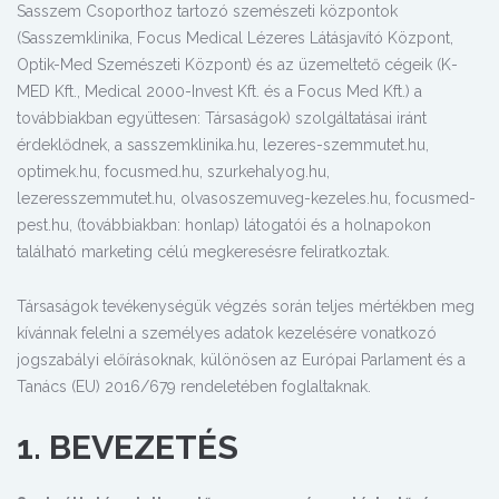
Sasszem Csoporthoz tartozó szemészeti központok
(Sasszemklinika, Focus Medical Lézeres Látásjavító Központ,
Optik-Med Szemészeti Központ) és az üzemeltető cégeik (K-
MED Kft., Medical 2000-Invest Kft. és a Focus Med Kft.) a
továbbiakban együttesen: Társaságok) szolgáltatásai iránt
érdeklődnek, a sasszemklinika.hu, lezeres-szemmutet.hu,
optimek.hu, focusmed.hu, szurkehalyog.hu,
lezeresszemmutet.hu, olvasoszemuveg-kezeles.hu, focusmed-
pest.hu, (továbbiakban: honlap) látogatói és a holnapokon
található marketing célú megkeresésre feliratkoztak.
Társaságok tevékenységük végzés során teljes mértékben meg
kívánnak felelni a személyes adatok kezelésére vonatkozó
jogszabályi előírásoknak, különösen az Európai Parlament és a
Tanács (EU) 2016/679 rendeletében foglaltaknak.
1. BEVEZETÉS