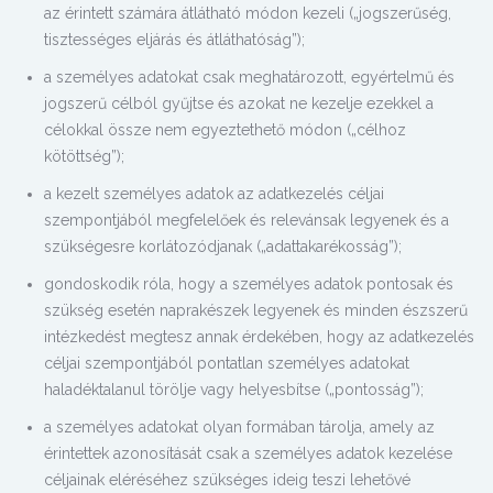
az érintett számára átlátható módon kezeli („jogszerűség,
tisztességes eljárás és átláthatóság”);
a személyes adatokat csak meghatározott, egyértelmű és
jogszerű célból gyűjtse és azokat ne kezelje ezekkel a
célokkal össze nem egyeztethető módon („célhoz
kötöttség”);
a kezelt személyes adatok az adatkezelés céljai
szempontjából megfelelőek és relevánsak legyenek és a
szükségesre korlátozódjanak („adattakarékosság”);
gondoskodik róla, hogy a személyes adatok pontosak és
szükség esetén naprakészek legyenek és minden észszerű
intézkedést megtesz annak érdekében, hogy az adatkezelés
céljai szempontjából pontatlan személyes adatokat
haladéktalanul törölje vagy helyesbítse („pontosság”);
a személyes adatokat olyan formában tárolja, amely az
érintettek azonosítását csak a személyes adatok kezelése
céljainak eléréséhez szükséges ideig teszi lehetővé