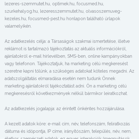
lezeres-szemmutet.hu, optimek.hu, focusmed.hu,
szurkehalyog.hu, lezeresszemmutet.hu, olvasoszemuveg-
kezeles.hu, focusmed-pest.hu honlapon található űrlapok
valamelyikén.
Az adatkezelés célja: a Társaságok szakmai ismertetése, illetve
reklámot is tartalmazó tájékoztatás az aktuális információkról,
ajánlatokról e-mail hírlevélben, SMS-ben, online kampányokban
vagy telefonon. Tájékoztatjuk, ha marketing célú megkeresést
szeretne kapni tőlünk, a szükséges adatokat köteles megadni. Az
adatszolgáltatás elmaradása esetén nem tudunk Önnek
marketing ajánlatokról tájékoztatást adni. Ön a marketing célú
megkeresésről következmények nélkül bármikor leiratkozhat.
Az adatkezelés jogalapja: az érintett önkéntes hozzájárulása.
A kezelt adatok köre: e-mail cím, név, telefonszám, feliratkozás
dátuma és időpontja, IP címe, irányítószám, település, név, nem,
életkor, szemészeti adatok, ez egyes interakciók (megnyitások,