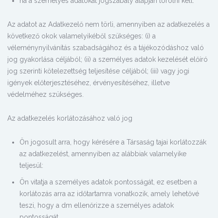
ha a személyes adatokat jogszabály alapján törölni kell.
Az adatot az Adatkezelő nem törli, amennyiben az adatkezelés a
következő okok valamelyikéből szükséges: (i) a
véleménynyilvánítás szabadságához és a tájékozódáshoz való
jog gyakorlása céljából; (ii) a személyes adatok kezelését előíró
jog szerinti kötelezettség teljesítése céljából; (iii) vagy jogi
igények előterjesztéséhez, érvényesítéséhez, illetve
védelméhez szükséges.
Az adatkezelés korlátozásához való jog
Ön jogosult arra, hogy kérésére a Társaság tajai korlátozzák
az adatkezelést, amennyiben az alábbiak valamelyike
teljesül:
Ön vitatja a személyes adatok pontosságát, ez esetben a
korlátozás arra az időtartamra vonatkozik, amely lehetővé
teszi, hogy a dm ellenőrizze a személyes adatok
pontosságát