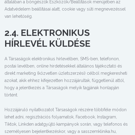
általában a böngészők Eszközök/Beállítások menüjében az
Adatvédelem beállításai alatt, cookie vagy süti megnevezéssel
van lehetőség.
2.4. ELEKTRONIKUS
HÍRLEVÉL KÜLDÉSE
A Társaságok elektronikus hírlevélben, SMS-ben, telefonon,
postai levélben, online hirdetésekkel általános tájékoztató és
direkt marketing (közvetlen üzletszerzési) célból megkeresheti
azokat, akik ehhez kifejezetten hozzájárultak, függetlenül attól,
hogy a jelentkezés a Társaságok melyik tagjának honlapján
történt.
Hozzájáruló nyilatkozatot Társaságok részére többféle módon
lehet adni, regisztrációs folyamatok, Facebook, Instagram,
Tiktok, Linkden adatgyűjtő kampányok során, vagy telefonos és
személyesen bejelentkezéskor, vagy a sasszemklinika.hu,