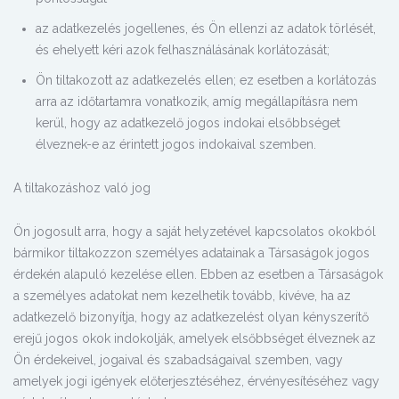
az adatkezelés jogellenes, és Ön ellenzi az adatok törlését,
és ehelyett kéri azok felhasználásának korlátozását;
Ön tiltakozott az adatkezelés ellen; ez esetben a korlátozás
arra az időtartamra vonatkozik, amíg megállapításra nem
kerül, hogy az adatkezelő jogos indokai elsőbbséget
élveznek-e az érintett jogos indokaival szemben.
A tiltakozáshoz való jog
Ön jogosult arra, hogy a saját helyzetével kapcsolatos okokból
bármikor tiltakozzon személyes adatainak a Társaságok jogos
érdekén alapuló kezelése ellen. Ebben az esetben a Társaságok
a személyes adatokat nem kezelhetik tovább, kivéve, ha az
adatkezelő bizonyítja, hogy az adatkezelést olyan kényszerítő
erejű jogos okok indokolják, amelyek elsőbbséget élveznek az
Ön érdekeivel, jogaival és szabadságaival szemben, vagy
amelyek jogi igények előterjesztéséhez, érvényesítéséhez vagy