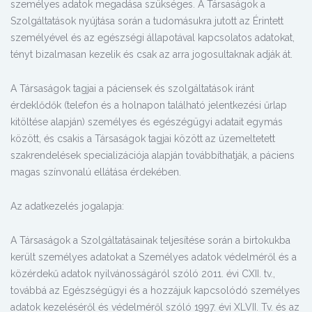
személyes adatok megadása szükséges. A Társaságok a
Szolgáltatások nyújtása során a tudomásukra jutott az Érintett
személyével és az egészségi állapotával kapcsolatos adatokat,
tényt bizalmasan kezelik és csak az arra jogosultaknak adják át.
A Társaságok tagjai a páciensek és szolgáltatások iránt
érdeklődők (telefon és a holnapon található jelentkezési űrlap
kitöltése alapján) személyes és egészégügyi adatait egymás
között, és csakis a Társaságok tagjai között az üzemeltetett
szakrendelések specializációja alapján továbbíthatják, a páciens
magas színvonalú ellátása érdekében.
Az adatkezelés jogalapja:
A Társaságok a Szolgáltatásainak teljesítése során a birtokukba
került személyes adatokat a Személyes adatok védelméről és a
közérdekű adatok nyilvánosságáról szóló 2011. évi CXII. tv.,
továbbá az Egészségügyi és a hozzájuk kapcsolódó személyes
adatok kezeléséről és védelméről szóló 1997. évi XLVII. Tv. és az