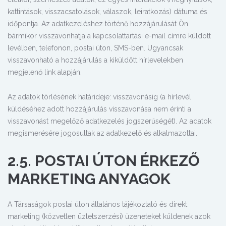
kattintások, visszacsatolások, válaszok, leiratkozás) dátuma és
időpontja. Az adatkezeléshez történő hozzájárulását Ön
bármikor visszavonhatja a kapcsolattartási e-mail címre küldött
levélben, telefonon, postai úton, SMS-ben. Ugyancsak
visszavonható a hozzájárulás a kiküldött hírlevelekben
megjelenő link alapján.
Az adatok törlésének határideje: visszavonásig (a hírlevél
küldéséhez adott hozzájárulás visszavonása nem érinti a
visszavonást megelőző adatkezelés jogszerűségét). Az adatok
megismerésére jogosultak az adatkezelő és alkalmazottai.
2.5. POSTAI ÚTON ÉRKEZŐ
MARKETING ANYAGOK
A Társaságok postai úton általános tájékoztató és direkt
marketing (közvetlen üzletszerzési) üzeneteket küldenek azok