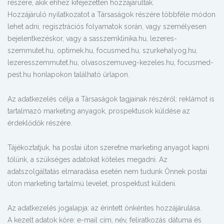
részére, akik ehhez kifejezetten hozzájárultak.
Hozzájáruló nyilatkozatot a Társaságok részére többféle módon
lehet adni, regisztrációs folyamatok során, vagy személyesen
bejelentkezéskor, vagy a sasszemklinika.hu, lezeres-
szemmutet.hu, optimek.hu, focusmed.hu, szurkehalyog.hu,
lezeresszemmutet.hu, olvasoszemuveg-kezeles.hu, focusmed-
pest.hu honlapokon található űrlapon.
Az adatkezelés célja a Társaságok tagjainak részéről: reklámot is
tartalmazó marketing anyagok, prospektusok küldése az
érdeklődők részére.
Tájékoztatjuk, ha postai úton szeretne marketing anyagot kapni
tőlünk, a szükséges adatokat köteles megadni. Az
adatszolgáltatás elmaradása esetén nem tudunk Önnek postai
úton marketing tartalmú levelet, prospektust küldeni.
Az adatkezelés jogalapja: az érintett önkéntes hozzájárulása.
A kezelt adatok köre: e-mail cím, név, feliratkozás dátuma és