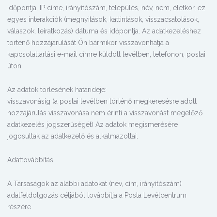
időpontja, IP címe, irányítószám, település, név, nem, életkor, ez
egyes interakciók (megnyitások, kattintások, visszacsatolások,
válaszok, leiratkozás) dátuma és időpontja. Az adatkezeléshez
történő hozzájárulását Ön bármikor visszavonhatja a
kapcsolattartási e-mail címre küldött levélben, telefonon, postai
úton.
Az adatok törlésének határideje:
visszavonásig (a postai levélben történő megkeresésre adott
hozzájárulás visszavonása nem érinti a visszavonást megelőző
adatkezelés jogszerűségét) Az adatok megismerésére
jogosultak az adatkezelő és alkalmazottai.
Adattovábbítás:
A Társaságok az alábbi adatokat (név, cím, irányítószám)
adatfeldolgozás céljából továbbítja a Posta Levélcentrum
részére.