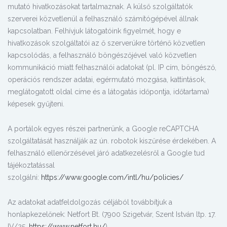
mutató hivatkozásokat tartalmaznak. A külső szolgáltatók
szerverei közvetlenül a felhasználó számítógépével állnak
kapcsolatban. Felhívjuk látogatóink figyelmét, hogy e
hivatkozások szolgáltatói az ő szerverükre történő közvetlen
kapcsolódás, a felhasználó böngészőjével való közvetlen
kommunikáció miatt felhasználói adatokat (pl. IP cím, böngésző,
operációs rendszer adatai, egérmutató mozgása, kattintások,
meglátogatott oldal címe és a látogatás időpontja, időtartama)
képesek gyűjteni.
A portálok egyes részei partnerünk, a Google reCAPTCHA
szolgáltatását használják az ún. robotok kiszűrése érdekében. A
felhasználó ellenőrzésével járó adatkezelésről a Google tud
tájékoztatással
szolgálni:
https://www.google.com/intl/hu/policies/
Az adatokat adatfeldolgozás céljából továbbítjuk a
honlapkezelőnek: Netfort Bt. (7900 Szigetvár, Szent István ltp. 17.
IV/25.
https://www.netfort.hu/
)