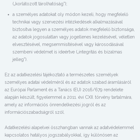
(„korlátozott tárolhatóság”);
a személyes adatokat oly módon kezeli, hogy megfelelő
technikai vagy szervezési intézkedések alkalmazásával
biztosítva legyen a személyes adatok megfelelő biztonsága,
az adatok jogosulatlan vagy jogellenes kezelésével, véletlen
elvesztésével, megsemmisítésével vagy károsodásával
szembeni védelmet is ideértve („integritás és bizalmas
jelleg”).
Ez az adatkezelési tájékoztató a természetes személyek
személyes adatai védelméről és az adatok szabad áramlásáról
az Európai Parlament és a Tanács (EU) 2016/679 rendelete
alapján készült, figyelemmel a 2011. évi CXII. törvény tartalmára,
amely az információs önrendelkezési jogról és az
információszabadságról szól.
Adatkezelési alapelvei összhangban vannak az adatvédelemmel
kapcsolatos hatályos jogszabályokkal, így különösen az