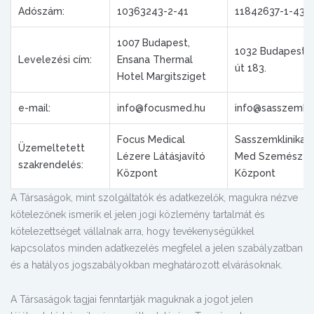
Adószám:
10363243-2-41
11842637-1-43
1007 Budapest,
1032 Budapest, 
Levelezési cím:
Ensana Thermal
út 183.
Hotel Margitsziget
e-mail:
info@focusmed.hu
info@sasszemkli
Focus Medical
Sasszemklinika, 
Üzemeltetett
Lézere Látásjavító
Med Szemészet
szakrendelés:
Központ
Központ
A Társaságok, mint szolgáltatók és adatkezelők, magukra nézve
kötelezőnek ismerik el jelen jogi közlemény tartalmát és
kötelezettséget vállalnak arra, hogy tevékenységükkel
kapcsolatos minden adatkezelés megfelel a jelen szabályzatban
és a hatályos jogszabályokban meghatározott elvárásoknak.
A Társaságok tagjai fenntartják maguknak a jogot jelen