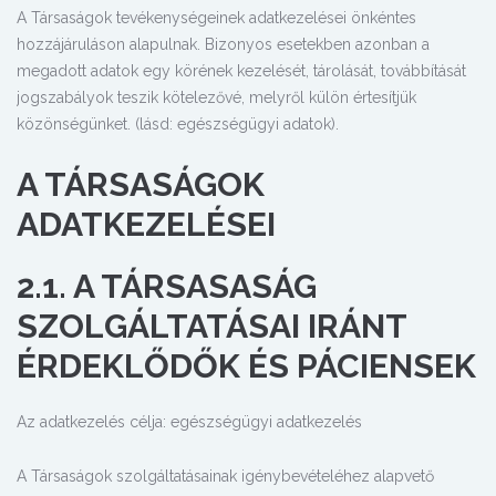
A Társaságok tevékenységeinek adatkezelései önkéntes
hozzájáruláson alapulnak. Bizonyos esetekben azonban a
megadott adatok egy körének kezelését, tárolását, továbbítását
jogszabályok teszik kötelezővé, melyről külön értesítjük
közönségünket. (lásd: egészségügyi adatok).
A TÁRSASÁGOK
ADATKEZELÉSEI
2.1. A TÁRSASASÁG
SZOLGÁLTATÁSAI IRÁNT
ÉRDEKLŐDŐK ÉS PÁCIENSEK
Az adatkezelés célja: egészségügyi adatkezelés
A Társaságok szolgáltatásainak igénybevételéhez alapvető