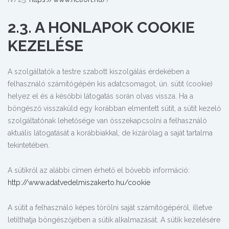
2.3. A HONLAPOK COOKIE
KEZELÉSE
A szolgáltatók a testre szabott kiszolgálás érdekében a
felhasználó számítógépén kis adatcsomagot, ún. sütit (cookie)
helyez el és a későbbi látogatás során olvas vissza. Ha a
böngésző visszaküld egy korábban elmentett sütit, a sütit kezelő
szolgáltatónak lehetősége van összekapcsolni a felhasználó
aktuális látogatását a korábbiakkal, de kizárólag a saját tartalma
tekintetében.
A sütikről az alábbi címen érhető el bővebb információ:
http://www.adatvedelmiszakerto.hu/cookie
A sütit a felhasználó képes törölni saját számítógépéről, illetve
letilthatja böngészőjében a sütik alkalmazását. A sütik kezelésére