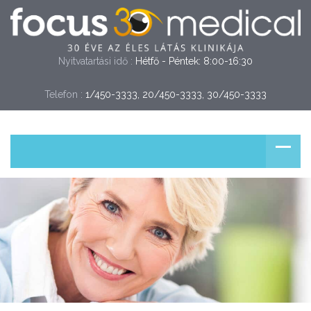
Nyitvatartási idő :
Hétfő - Péntek: 8:00-16:30
Telefon :
1/450-3333, 20/450-3333,
 30/450-3333