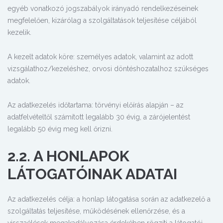
egyéb vonatkozó jogszabályok irányadó rendelkezéseinek
megfelelően, kizárólag a szolgáltatások teljesítése céljából
kezelik.
A kezelt adatok köre: személyes adatok, valamint az adott
vizsgálathoz/kezeléshez, orvosi döntéshozatalhoz szükséges
adatok.
Az adatkezelés időtartama: törvényi előírás alapján – az
adatfelvételtől számított legalább 30 évig, a zárójelentést
legalább 50 évig meg kell őrizni.
2.2. A HONLAPOK
LÁTOGATÓINAK ADATAI
Az adatkezelés célja: a honlap látogatása során az adatkezelő a
szolgáltatás teljesítése, működésének ellenőrzése, és a
visszaélések megakadályozása érdekében rögzíti a látogatói