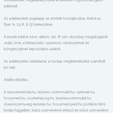
adatokat.
Az adatkezelés jogalapja: az érintett hozzájárulása, illetve az
Eker. tv. 13/A. § (3) bekezdése.
A kezelt adatok köre: dátum, idő, IP cím, előzőleg meglátogatott
oldal címe, a felhasználó operációs rendszerével és
böngészőjével kapcsolatos adatok.
Az adatkezelés időtartama: a honlap megtekintésétől számított
90 nap.
Adattovábbítás:
A sasszemklinika.hu, lezeres-szemmutet.hu, optimek.hu,
focusmed.hu, szurkehalyog.hu, lezeresszemmutet.hu,
olvasoszemuveg-kezeles.hu, focusmed-pest.hu portálok html
kódjai független, külső szerverekről érkező és külső szerverekre